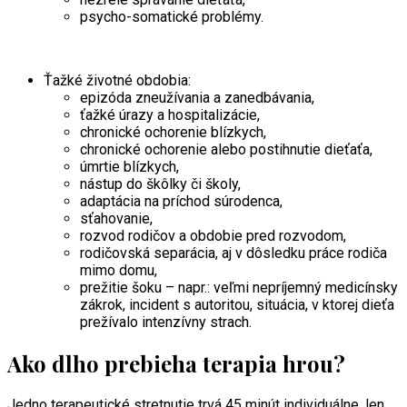
psycho-somatické problémy.
Ťažké životné obdobia:
epizóda zneužívania a zanedbávania,
ťažké úrazy a hospitalizácie,
chronické ochorenie blízkych,
chronické ochorenie alebo postihnutie dieťaťa,
úmrtie blízkych,
nástup do škôlky či školy,
adaptácia na príchod súrodenca,
sťahovanie,
rozvod rodičov a obdobie pred rozvodom,
rodičovská separácia, aj v dôsledku práce rodiča
mimo domu,
prežitie šoku – napr.: veľmi nepríjemný medicínsky
zákrok, incident s autoritou, situácia, v ktorej dieťa
prežívalo intenzívny strach.
Ako dlho prebieha terapia hrou?
Jedno terapeutické stretnutie trvá 45 minút individuálne, len