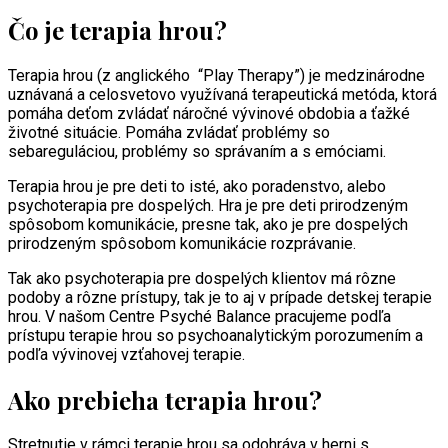
Čo je terapia hrou?
Terapia hrou (z anglického “Play Therapy”) je medzinárodne
uznávaná a celosvetovo využívaná terapeutická metóda, ktorá
pomáha deťom zvládať náročné vývinové obdobia a ťažké
životné situácie. Pomáha zvládať problémy so
sebareguláciou, problémy so správaním a s emóciami.
Terapia hrou je pre deti to isté, ako poradenstvo, alebo
psychoterapia pre dospelých. Hra je pre deti prirodzeným
spôsobom komunikácie, presne tak, ako je pre dospelých
prirodzeným spôsobom komunikácie rozprávanie.
Tak ako psychoterapia pre dospelých klientov má rôzne
podoby a rôzne prístupy, tak je to aj v prípade detskej terapie
hrou. V našom Centre Psyché Balance pracujeme podľa
prístupu terapie hrou so psychoanalytickým porozumením a
podľa vývinovej vzťahovej terapie.
Ako prebieha terapia hrou?
Stretnutie v rámci terapie hrou sa odohráva v herni s