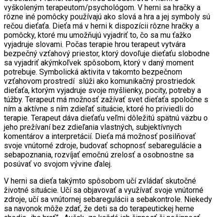
vyškoleným terapeutom/psychológom. V herni sa hračky a
rôzne iné pomôcky používajú ako slová a hra a jej symboly sú
rečou dieťaťa. Dieťa má v herni k dispozícii rôzne hračky a
pomôcky, ktoré mu umožňujú vyjadriť to, čo sa mu ťažko
vyjadruje slovami. Počas terapie hrou terapeut vytvára
bezpečný vzťahový priestor, ktorý dovoľuje dieťaťu slobodne
sa vyjadriť akýmkoľvek spôsobom, ktorý v daný moment
potrebuje. Symbolická aktivita v takomto bezpečnom
vzťahovom prostredí slúži ako komunikačný prostriedok
dieťaťa, ktorým vyjadruje svoje myšlienky, pocity, potreby a
túžby. Terapeut má možnosť zažívať svet dieťaťa spoločne s
ním a aktívne s ním zdieľať situácie, ktoré ho priviedli do
terapie. Terapeut dáva dieťaťu veľmi dôležitú spätnú väzbu o
jeho prežívaní bez zdieľania vlastných, subjektívnych
komentárov a interpretácií. Dieťa má možnosť posilňovať
svoje vnútorné zdroje, budovať schopnosť sebaregulácie a
sebapoznania, rozvíjať emočnú zrelosť a osobnostne sa
posúvať vo svojom vývine ďalej.
V herni sa dieťa takýmto spôsobom učí zvládať skutočné
životné situácie. Učí sa objavovať a využívať svoje vnútorné
zdroje, učí sa vnútornej sebaregulácii a sebakontrole. Niekedy
sa navonok môže zdať, že deti sa do terapeutickej herne