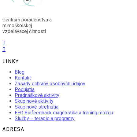
Centrum poradenstva a
mimoškolskej
vzdelávacej činnosti
Kontaktný formulár
LINKY
Blog
Kontakt
Zásady ochrany osobných údajov
Podujatia
Prednáškové aktivity
Skupinové aktivity
Skupinové stretnutia
EEG Biofeedback diagnostika a tréning mozgu
Služby – terapie a programy
ADRESA