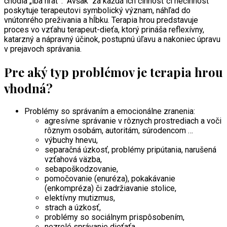
chodia „iba hrať”. Avšak za každá ich činnosť či nečinnosť
poskytuje terapeutovi symbolický význam, náhľad do
vnútonrého preživania a hĺbku. Terapia hrou predstavuje
proces vo vzťahu terapeut-dieťa, ktorý prináša reflexívny,
katarzný a nápravný účinok, postupnú úľavu a nakoniec úpravu
v prejavoch správania.
Pre aký typ problémov je terapia hrou
vhodná?
Problémy so správaním a emocionálne zranenia:
agresívne správanie v rôznych prostrediach a voči
rôznym osobám, autoritám, súrodencom …
výbuchy hnevu,
separačná úzkosť, problémy pripútania, narušená
vzťahová väzba,
sebapoškodzovanie,
pomočovanie (enuréza), pokakávanie
(enkompréza) či zadržiavanie stolice,
elektívny mutizmus,
strach a úzkosť,
problémy so sociálnym prispôsobením,
nezrelé správanie dieťaťa,