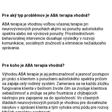
Pre aký typ problémov je ABA terapia vhodná?
ABA terapia je vhodnou voľbou včasnej terapie pri
neurovývinových poruchách akými sú poruchy autistického
spektra alebo iné vývinové poruchy. Prostredníctvom
behaviorálnej intervencie dosahuje výsledky v rozvoji
komunikácie, sociálnych zručností a eliminácie nežiaduceho
správania.
Pre koho je ABA terapia vhodná?
Výhodou ABA terapie je jej jednoznačnosť a jasnosť postupov
pri práci s klientom s poruchami autistického spektra pričom
sa zapája celý rodinný systém. Zameriava sa na každú zložku
fungovania klienta v bežnom živote čím sa zvyšuje klientova
sebaúčinnosť a znižuje sa jeho frustrácia z chýbajúcich
nástrojov pre zapojenie sa do spoločnosti. Vo včasných
štádiách neurovývinových porúch je vhodnou pre dosiahnutie
návykov v správaní klienta a tým vytvára ornú pôdu pre rozvoj