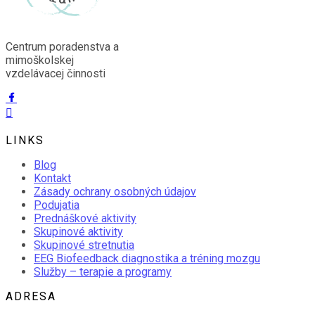
Centrum poradenstva a
mimoškolskej
vzdelávacej činnosti
Kontaktný formulár
LINKS
Blog
Kontakt
Zásady ochrany osobných údajov
Podujatia
Prednáškové aktivity
Skupinové aktivity
Skupinové stretnutia
EEG Biofeedback diagnostika a tréning mozgu
Služby – terapie a programy
ADRESA