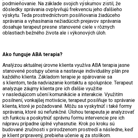
podmieňovanie. Na základe svojich výskumov zistil, že
dôsledky správania ovplyvňujú frekvenciu jeho ďalšieho
výskytu. Teda prostredníctvom posilňovania žiadúceho
správania a vyhasínania nežiadúcich prejavov správania
dosahuje terapeut presne stanovené ciele v rôznych
oblastiach bežného života ale i výkonových úloh.
Ako funguje ABA terapia?
Analýzou aktuálnej úrovne klienta využíva ABA terapia jasne
stanovené postupy učenia a nastavuje individuálny plán pre
každého klienta. Základom terapie je spárovanie sa
s klientom, teda nadviazanie kontaktu a spolupráce. Terapeut
analyzuje záujmy klienta pre ich ďalšie využitie
v nasledujúcom učení komunikácie a interakcie. Využitím
posilnení, vonkajšej motivácie, terapeut posilňuje to správanie
klienta, ktoré je požadované. Môžu sa vyskytnúť i také formy
správania, ktoré sú nefunkčné. Úlohou terapeuta je analyzovať
ich funkciu a poskytnúť správnu formu intervencie pre ich
nápravu prípadne úplné vyhasnutie. Krok po kroku sú
budované zručnosti v prirodzenom prostredí a následne, keď
je klient pripravený, prebieha učenie aj za stolíkom.